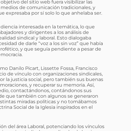
jetivo del sitio web fuera visibilizar las
os medios de comunicación tradicionales, y
ue expresaba por sí solo lo que anhelaba ser.
diencia interesada en la temática, lo que
abajadores y dirigentes a los análisis de
alidad sindical y laboral. Esto dialogaba
cesidad de darle “voz a los sin voz” que había
 profético, y que seguía pendiente a pesar de
emocracia.
mo Danilo Picart, Lissette Fossa, Francisco
io de vínculo con organizaciones sindicales,
r la justicia social, pero también sus buenas
emoraciones, y recuperar su memoria. Así,
 medio, contactándonos, contándonos sus
ar de que también con algunos se generaron
istintas miradas políticas y no tomábamos
ina Social de la Iglesia inspirados en el
ón del área Laboral, potenciando los vínculos