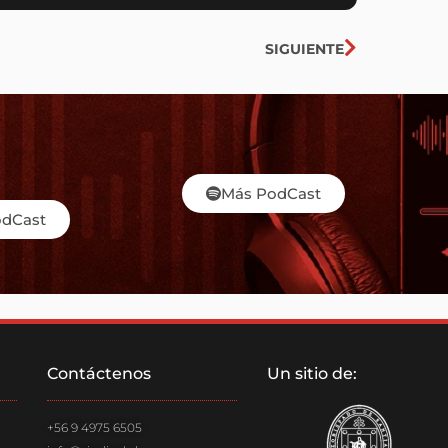
Siguiente
SIGUIENTE
Más PodCast
odCast
Contáctenos
Un sitio de:
+56 9 4975 6505