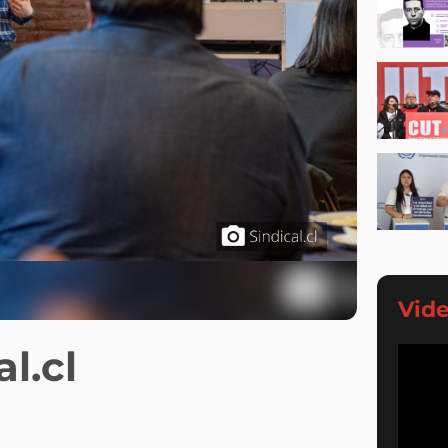
Vid
l.cl