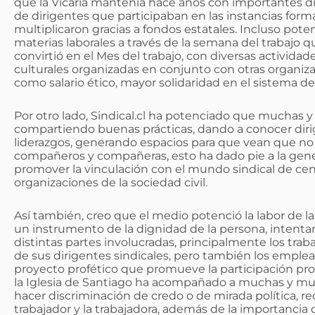
que la Vicaría mantenía hace años con importantes di
de dirigentes que participaban en las instancias forma
multiplicaron gracias a fondos estatales. Incluso poten
materias laborales a través de la semana del trabajo qu
convirtió en el Mes del trabajo, con diversas actividad
culturales organizadas en conjunto con otras organiza
como salario ético, mayor solidaridad en el sistema de
Por otro lado, Sindical.cl ha potenciado que muchas y
compartiendo buenas prácticas, dando a conocer diri
liderazgos, generando espacios para que vean que no e
compañeros y compañeras, esto ha dado pie a la gene
promover la vinculación con el mundo sindical de cen
organizaciones de la sociedad civil.
Así también, creo que el medio potenció la labor de l
un instrumento de la dignidad de la persona, intenta
distintas partes involucradas, principalmente los traba
de sus dirigentes sindicales, pero también los emplea
proyecto profético que promueve la participación protag
la Iglesia de Santiago ha acompañado a muchas y mu
hacer discriminación de credo o de mirada política, r
trabajador y la trabajadora, además de la importancia 