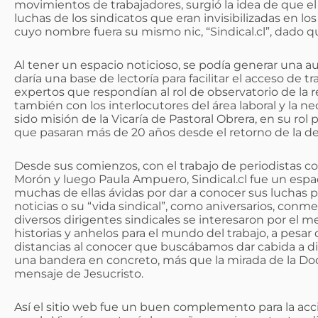
movimientos de trabajadores, surgió la idea de que el ob
luchas de los sindicatos que eran invisibilizadas en l
cuyo nombre fuera su mismo nic, “Sindical.cl”, dado q
Al tener un espacio noticioso, se podía generar una au
daría una base de lectoría para facilitar el acceso de tr
expertos que respondían al rol de observatorio de la re
también con los interlocutores del área laboral y la ne
sido misión de la Vicaría de Pastoral Obrera, en su rol
que pasaran más de 20 años desde el retorno de la d
Desde sus comienzos, con el trabajo de periodistas co
Morón y luego Paula Ampuero, Sindical.cl fue un espac
muchas de ellas ávidas por dar a conocer sus luchas po
noticias o su “vida sindical”, como aniversarios, conm
diversos dirigentes sindicales se interesaron por el
historias y anhelos para el mundo del trabajo, a pes
distancias al conocer que buscábamos dar cabida a d
una bandera en concreto, más que la mirada de la Doctr
mensaje de Jesucristo.
Así el sitio web fue un buen complemento para la acci