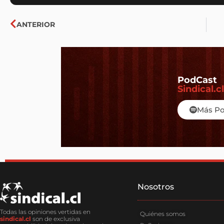
Ant
ANTERIOR
PodCast
Sindical.cl
Más P
Nosotros​
Todas las opiniones vertidas en
Quiénes somos
sindical.cl
son de exclusiva