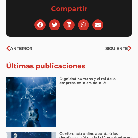
Compartir
Ant
Sig
ANTERIOR
SIGUIENTE
Últimas publicaciones
Dignidad humana y el rol de la
empresa en la era de la IA
Conferencia online abordará los
desafíos y la ética de la IA en el entorno