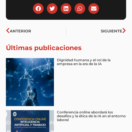
Ant
Sig
ANTERIOR
SIGUIENTE
Últimas publicaciones
Dignidad humana y el rol de la
empresa en la era de la IA
Conferencia online abordará los
desafíos y la ética de la IA en el entorno
laboral