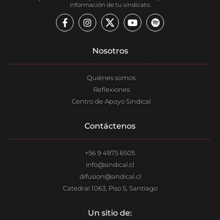
información de tu sindicato.
F
I
Y
S
a
n
o
p
c
s
u
o
e
t
t
t
Nosotros​
b
a
u
i
o
g
b
f
o
r
e
y
Quiénes somos
k
a
-
m
Reflexiones
f
Centro de Apoyo Sindical
Contáctenos
+56 9 4975 6505
info@sindical.cl
difusion@sindical.cl
Catedral 1063, Piso 5, Santiago
Un sitio de: