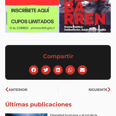
Compartir
Ant
Sig
ANTERIOR
SIGUIENTE
Últimas publicaciones
Dignidad humana y el rol de la