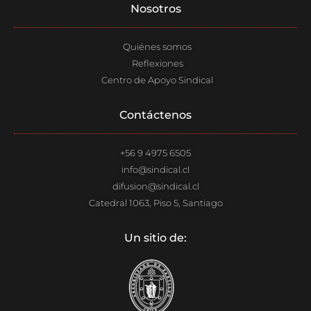
Nosotros​
b
a
u
i
o
g
b
f
o
r
e
y
Quiénes somos
k
a
-
m
Reflexiones
f
Centro de Apoyo Sindical
Contáctenos
+56 9 4975 6505
info@sindical.cl
difusion@sindical.cl
Catedral 1063, Piso 5, Santiago
Un sitio de: