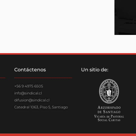
Contáctenos
Un sitio de:
+56 9 4975 6505
info@sindical.cl
difusion@sindical.cl
Catedral 1063, Piso 5, Santiago