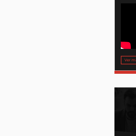
Ver m