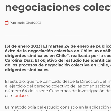
negociaciones colect
Publicado:
31/01/2023
[31 de enero 2023] El martes 24 de enero se public
éxito de la negociación colectiva en Chile: un análi
dirigentes sindicales en Chile”, realizada por la so
Carolina Díaz. El objetivo del estudio fue identific
de los procesos de negociación colectiva en Chile, 
dirigentes sindicales.
El estudio, que fue calificado desde la Dirección del 
el ejercicio del derecho colectivo de las organizaciones
número 64 de la serie Cuadernos de Investigación de l
este
enlace
.
La metodología del estudio consistió en la aplicación