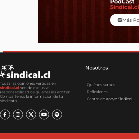
PodCast
Sindical.cl
Más P
Nosotros​
Todas las opiniones vertidas en
Quiénes somos
sindical.cl
son de exclusiva
Reflexiones
responsabilidad de quienes las emiten.
Compártenos la información de tu
Centro de Apoyo Sindical
sindicato.
F
I
Y
S
a
n
o
p
c
s
u
o
e
t
t
t
b
a
u
i
o
g
b
f