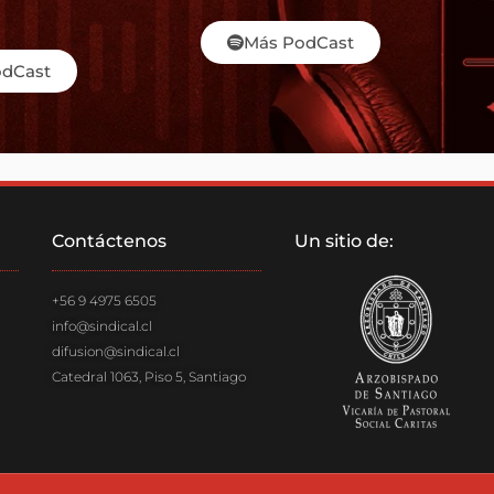
Más PodCast
odCast
Contáctenos
Un sitio de:
+56 9 4975 6505
info@sindical.cl
difusion@sindical.cl
Catedral 1063, Piso 5, Santiago