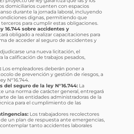
El proyecto de ley garantiza que las y los
os domiciliarios cuenten con espacios
anso durante la jornada laboral, incluyendo
 condiciones dignas, permitiendo que
erceros para cumplir estas obligaciones.
ey 16.744 sobre accidentes y
rá obligado a realizar capacitaciones para
rma de acceder al seguro de accidentes y
judicarse una nueva licitación, el
 la calificación de trabajos pesados,
:
Los empleadores deberán poner a
tocolo de prevención y gestión de riesgos, a
ley N°16.744.
 del seguro de la ley N°16.744:
La
e una norma de carácter general, entregará
rte de las entidades administradoras de la
 técnica para el cumplimiento de las
ntingencias:
Los trabajadores recolectores
de un plan de respuesta ante emergencias,
 contemplar tanto accidentes laborales