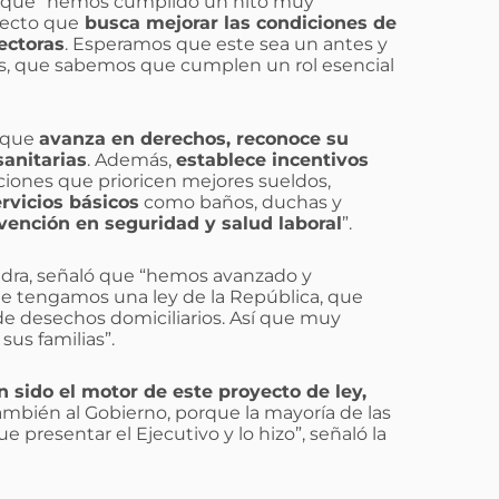
 que “hemos cumplido un hito muy
yecto que
busca mejorar las condiciones de
ectoras
. Esperamos que este sea un antes y
os, que sabemos que cumplen un rol esencial
o que
avanza en derechos, reconoce su
sanitarias
. Además,
establece incentivos
ciones que prioricen mejores sueldos,
rvicios básicos
como baños, duchas y
ención en seguridad y salud laboral
”.
vedra, señaló que “hemos avanzado y
e tengamos una ley de la República, que
de desechos domiciliarios. Así que muy
sus familias”.
n sido el motor de este proyecto de ley,
también al Gobierno, porque la mayoría de las
presentar el Ejecutivo y lo hizo”, señaló la