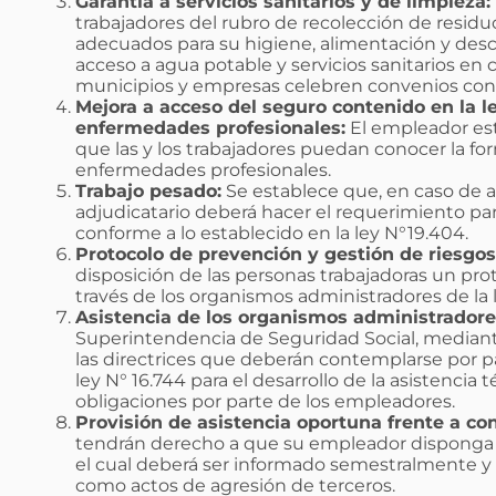
Garantía a servicios sanitarios y de limpieza:
trabajadores del rubro de recolección de residu
adecuados para su higiene, alimentación y desc
acceso a agua potable y servicios sanitarios en
municipios y empresas celebren convenios con t
Mejora a acceso del seguro contenido en la l
enfermedades profesionales:
El empleador esta
que las y los trabajadores puedan conocer la fo
enfermedades profesionales.
Trabajo pesado:
Se establece que, en caso de ad
adjudicatario deberá hacer el requerimiento para
conforme a lo establecido en la ley N°19.404.
Protocolo de prevención y gestión de riesgos
disposición de las personas trabajadoras un pro
través de los organismos administradores de la 
Asistencia de los organismos administradores
Superintendencia de Seguridad Social, mediant
las directrices que deberán contemplarse por pa
ley N° 16.744 para el desarrollo de la asistencia
obligaciones por parte de los empleadores.
Provisión de asistencia oportuna frente a co
tendrán derecho a que su empleador disponga 
el cual deberá ser informado semestralmente y
como actos de agresión de terceros.