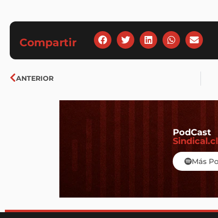
Compartir
Ant
ANTERIOR
PodCast
Sindical.cl
Más P