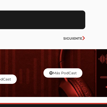
Siguiente
SIGUIENTE
Más PodCast
odCast