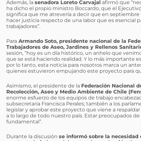
Además, la
senadora Loreto Carvajal
afirmó que “nec
ha dicho el propio ministro Boccardo, que el Ejecutivo
significa que me atrevería a decir que en septiembre 
hacer justicia respecto de una labor que es esencial pa
trabajadores”.
Para
Armando Soto, presidente nacional de la Fede
Trabajadores de Aseo, Jardines y Rellenos Sanitari
sesión, “hoy es un día histórico, un anhelo que veni
que se está haciendo realidad. Y lo más importante e
por lo tanto, esta noticia para nosotros marca un an
quienes estuvieron empujando este proyecto para que 
Asimismo, el presidente de la
Federación Nacional d
Recolección, Aseo y Medio Ambiente de Chile (Fen
enorme esfuerzo de los equipos de trabajo encabezado
subsecretaria Francisca Perales; también a los parlam
legislar y aprobar este proyecto que viene a respaldar
a lo largo de todo nuestro país. Estar preocupados de 
fundamental”.
Durante la discusión
se informó sobre la necesidad 