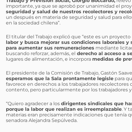
Trabajo y Previsión Social, Giorgio Boccardo,
relevó
importante, ya que se aprobó por unanimidad el pro
seguridad y salud de nuestros recolectores y recol
un después en materia de seguridad y salud para ell
en la sociedad chilena”.
El titular del Trabajo explicó que “este es un proyect
labor y busca mejorar sus condiciones laborales y 
para aumentar sus remuneraciones
mediante licita
buscando reforzar, además, el
derecho al acceso a se
lugares de alimentación, e incorpora
medidas de prev
El presidente de la Comisión de Trabajo, Gastón Saa
esperamos que la Sala prontamente legisle
para qu
favorece en derechos a los trabajadores recolectores 
contento, pero particularmente por los trabajadores y 
“Quiero agradecer a los
dirigentes sindicales que ha
porque la labor que realizan es irreemplazable
. Y 
materias eran precisamente indicaciones que tenía que 
senadora Alejandra Sepúlveda.