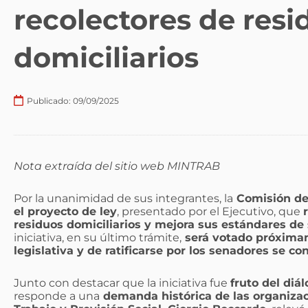
recolectores de resi
domiciliarios
Publicado:
09/09/2025
Nota extraída del sitio web MINTRAB
Por la unanimidad de sus integrantes, la
Comisión de 
el proyecto de ley
, presentado por el Ejecutivo, que
residuos domiciliarios y mejora sus estándares de 
iniciativa, en su último trámite,
será votado próximam
legislativa y de ratificarse por los senadores se con
Junto con destacar que la iniciativa fue
fruto del diá
responde a una
demanda histórica de las organizaci